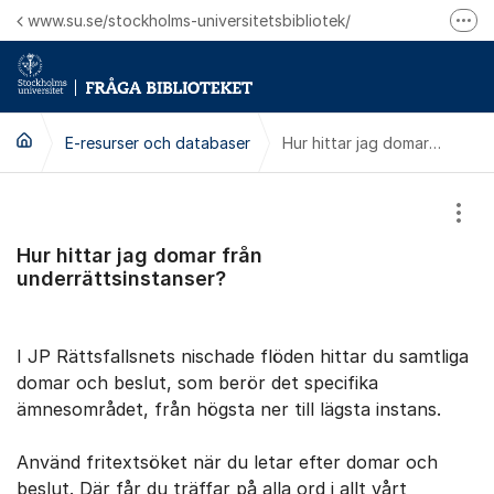
Hoppa till innehåll
www.su.se/stockholms-universitetsbibliotek/
Fler
Logga in på Mitt bibliotekskonto
Ring oss för personliga ärenden
E-resurser och databaser
Hur hittar jag domar från underrättsinstanser?
Visa
Hur hittar jag domar från
underrättsinstanser?
I JP Rättsfallsnets nischade flöden hittar du samtliga
domar och beslut, som berör det specifika
ämnesområdet, från högsta ner till lägsta instans.
Använd fritextsöket när du letar efter domar och
beslut. Där får du träffar på alla ord i allt vårt