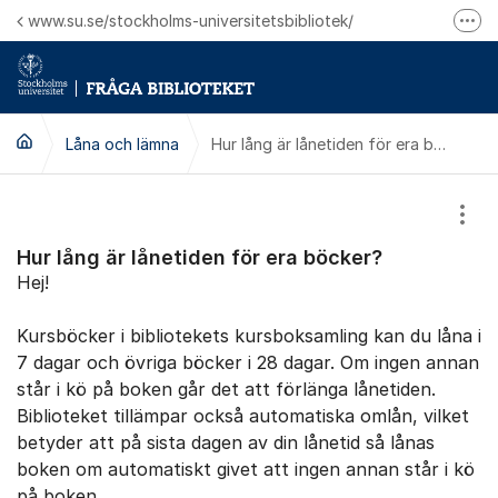
Hoppa till innehåll
www.su.se/stockholms-universitetsbibliotek/
Fler
Logga in på Mitt bibliotekskonto
Ring oss för personliga ärenden
Låna och lämna
Hur lång är lånetiden för era böcker?
Visa
Hur lång är lånetiden för era böcker?
Hej!
Kursböcker i bibliotekets kursboksamling kan du låna i
7 dagar och övriga böcker i 28 dagar. Om ingen annan
står i kö på boken går det att förlänga lånetiden.
Biblioteket tillämpar också automatiska omlån, vilket
betyder att på sista dagen av din lånetid så lånas
boken om automatiskt givet att ingen annan står i kö
på boken.