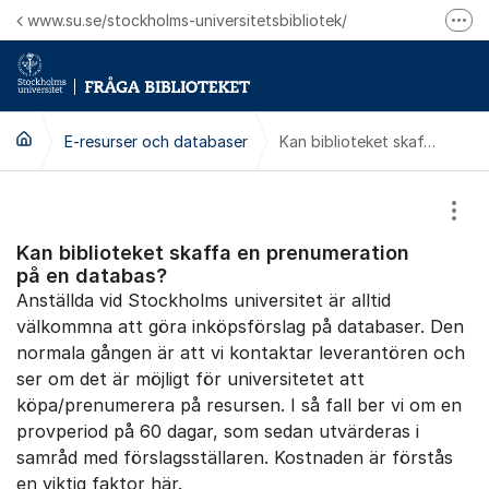
Hoppa till innehåll
www.su.se/stockholms-universitetsbibliotek/
Fler
Logga in på Mitt bibliotekskonto
Ring oss för personliga ärenden
E-resurser och databaser
Kan biblioteket skaffa en prenumeration på en databas?
Visa
Kan biblioteket skaffa en prenumeration
på en databas?
Anställda vid Stockholms universitet är alltid
välkommna att göra inköpsförslag på databaser. Den
normala gången är att vi kontaktar leverantören och
ser om det är möjligt för universitetet att
köpa/prenumerera på resursen. I så fall ber vi om en
provperiod på 60 dagar, som sedan utvärderas i
samråd med förslagsställaren. Kostnaden är förstås
en viktig faktor här.