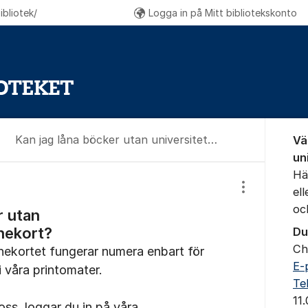
bliotek/
Logga in på Mitt bibliotekskonto
Om for
Kan jag låna böcker utan universitetskort/lånekort?
Vä
un
Hä
el
Visa/dölj inst
oc
r utan
ånekort?
Du
Ch
ånekortet fungerar numera enbart för
E-
i våra printomater.
Te
11
oss, loggar du in på våra