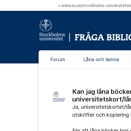
Hoppa till innehåll
www.su.se/stockholms-universitetsbi
Forum
Låna och lämna
Kan jag låna böcke
universitetskort/l
Ja, universitetskortet/l
utskrifter och kopiering 
För att låna böcker hos 