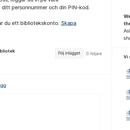
 ditt personnummer och din PIN-kod.
We
ar du ett bibliotekskonto:
Skapa
th
As
sh
bliotek
Följ inlägget
0
följare
Vi
ägg