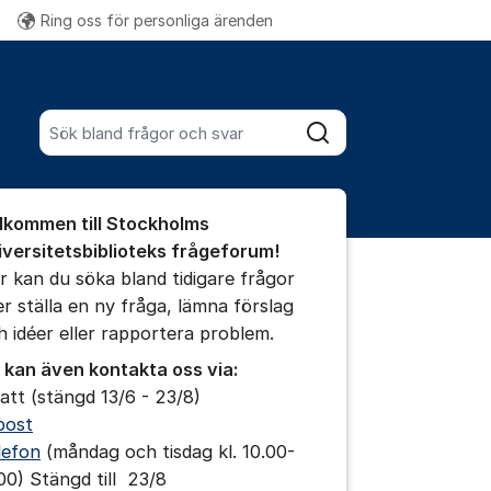
Ring oss för personliga ärenden
Fler supportlänkar
Sök bland alla inlägg
Sök
umet
lkommen till Stockholms
iversitetsbiblioteks frågeforum!
r kan du söka bland tidigare frågor
ler ställa en ny fråga, lämna förslag
ällningar för inlägg/kommentar
h idéer eller rapportera problem.
 kan även kontakta oss via:
att (stängd 13/6 - 23/8)
post
lefon
(måndag och tisdag kl. 10.00-
.00) Stängd till 23/8