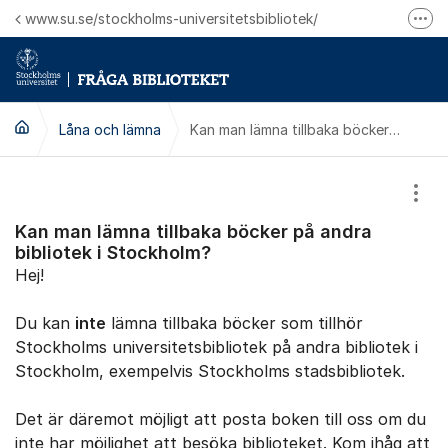
Hoppa till innehåll
www.su.se/stockholms-universitetsbibliotek/
Fler
Logga in på Mitt bibliotekskonto
Ring oss för personliga ärenden
Låna och lämna
Kan man lämna tillbaka böcker på andra bibliotek i Stockholm?
Visa
Kan man lämna tillbaka böcker på andra
bibliotek i Stockholm?
Hej!
Du kan
inte
lämna tillbaka böcker som tillhör
Stockholms universitetsbibliotek på andra bibliotek i
Stockholm, exempelvis Stockholms stadsbibliotek.
Det är däremot möjligt att posta boken till oss om du
inte har möjlighet att besöka biblioteket. Kom ihåg att