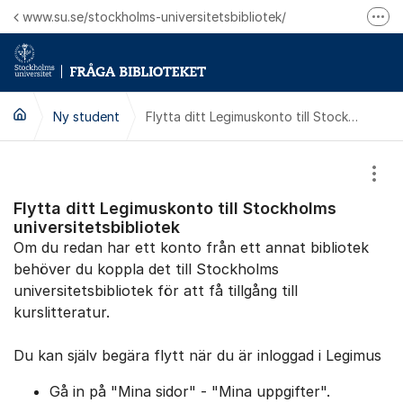
Hoppa till innehåll
www.su.se/stockholms-universitetsbibliotek/
Fler
Logga in på Mitt bibliotekskonto
Ring oss för personliga ärenden
Ny student
Flytta ditt Legimuskonto till Stockholms universitetsbibliotek
Visa
Flytta ditt Legimuskonto till Stockholms
universitetsbibliotek
Om du redan har ett konto från ett annat bibliotek
behöver du koppla det till Stockholms
universitetsbibliotek för att få tillgång till
kurslitteratur.
Du kan själv begära flytt när du är inloggad i Legimus
Gå in på "Mina sidor" - "Mina uppgifter".