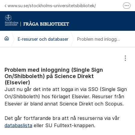
Hoppa till innehåll
www.su.se/stockholms-universitetsbibliotek/
Fler
Logga in på Mitt bibliotekskonto
Ring oss för personliga ärenden
E-resurser och databaser
Problem med inloggning (Single Sign On/Shibboleth) på Science Direkt (Elsevier)
Visa
Problem med inloggning (Single Sign
On/Shibboleth) på Science Direkt
(Elsevier)
Just nu går det inte att logga in via SSO (Single Sign
On/Shibboleth) hos förlaget Elsevier. Resurser från
Elsevier är bland annat Science Direkt och Scopus.
Det går fortfarande bra att nå resurserna via vår
databaslista
eller SU Fulltext-knappen.