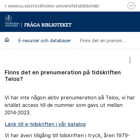
Hoppa till innehåll
www.su.se/stockholms-universitetsbibliotek/
Fler
Logga in på Mitt bibliotekskonto
Ring oss för personliga ärenden
E-resurser och databaser
Finns det en prenumeration på tidskriften Telos?
Visa
Finns det en prenumeration på tidskriften
Telos?
Vi har inte någon aktiv prenumeration på Telos, vi har
istället access till de nummer som gavs ut mellan
2014-2023.
Länk till e-tidskriften i vår katalog
Vi har även tillgång till tidskriften i tryck, åren 1979-