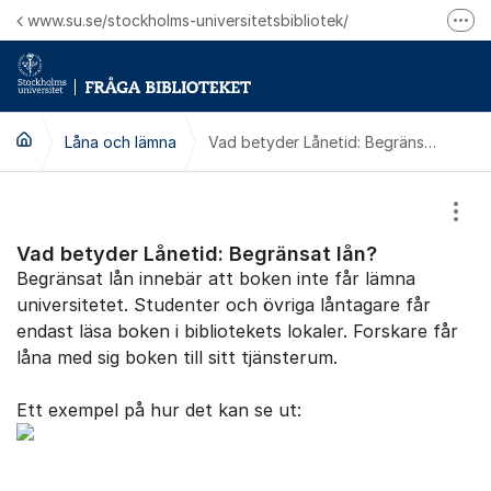
Hoppa till innehåll
www.su.se/stockholms-universitetsbibliotek/
Fler
Logga in på Mitt bibliotekskonto
Ring oss för personliga ärenden
Låna och lämna
Vad betyder Lånetid: Begränsat lån?
Visa
Vad betyder Lånetid: Begränsat lån?
Begränsat lån innebär att boken inte får lämna
universitetet. Studenter och övriga låntagare får
endast läsa boken i bibliotekets lokaler. Forskare får
låna med sig boken till sitt tjänsterum.
Ett exempel på hur det kan se ut: