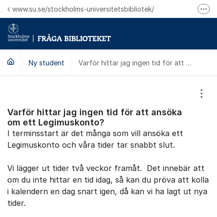
Hoppa till innehåll
www.su.se/stockholms-universitetsbibliotek/
Fler
Logga in på Mitt bibliotekskonto
Ring oss för personliga ärenden
Ny student
Varför hittar jag ingen tid för att ansöka om ett Legimuskonto?
Visa
Varför hittar jag ingen tid för att ansöka
om ett Legimuskonto?
I terminsstart är det många som vill ansöka ett
Legimuskonto och våra tider tar snabbt slut.
Vi lägger ut tider två veckor framåt. Det innebär att
om du inte hittar en tid idag, så kan du pröva att kolla
i kalendern en dag snart igen, då kan vi ha lagt ​ut nya
tider.