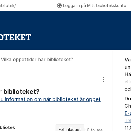
bliotek/
Logga in på Mitt bibliotekskonto
Om for
Vilka öppettider har biblioteket?
Vä
un
Hä
el
Visa/dölj inst
oc
r biblioteket?
Du
du information om när biblioteket är öppet
Ch
E-
Te
bliotek
11
Följ inlägget
0
följare