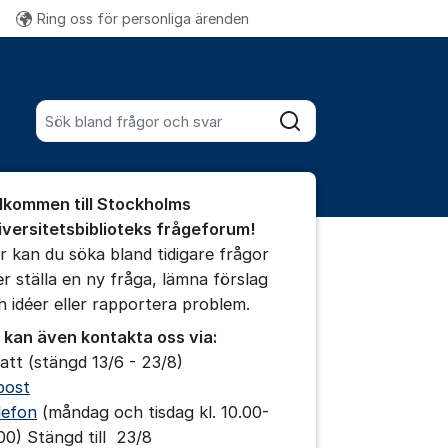
Ring oss för personliga ärenden
Fler supportlänkar
Sök bland alla inlägg
Sök
umet
lkommen till Stockholms
iversitetsbiblioteks frågeforum!
r kan du söka bland tidigare frågor
ler ställa en ny fråga, lämna förslag
ällningar för inlägg/kommentar
h idéer eller rapportera problem.
 kan även kontakta oss via:
att (stängd 13/6 - 23/8)
post
lefon
(måndag och tisdag kl. 10.00-
.00) Stängd till 23/8