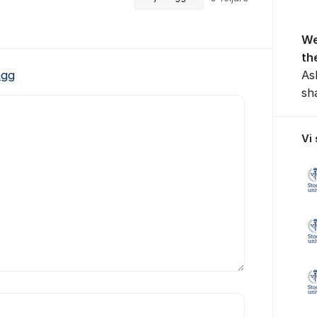
We
th
As
ägg
sh
Vi