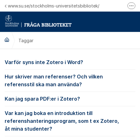
Hoppa till innehåll
www.su.se/stockholms-universitetsbibliotek/
Fler
Logga in på Mitt bibliotekskonto
Ring oss för personliga ärenden
Taggar
Varför syns inte Zotero i Word?
Hur skriver man referenser? Och vilken
referensstil ska man använda?
Kan jag spara PDF:er i Zotero?
Var kan jag boka en introduktion till
referenshanteringsprogram, som t ex Zotero,
åt mina studenter?