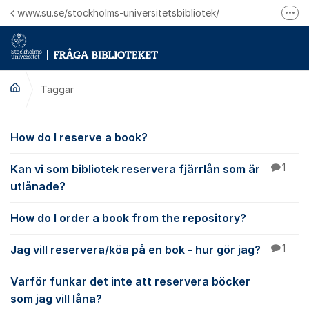
Hoppa till innehåll
www.su.se/stockholms-universitetsbibliotek/
Fler
Logga in på Mitt bibliotekskonto
Ring oss för personliga ärenden
Taggar
How do I reserve a book?
Kan vi som bibliotek reservera fjärrlån som är
1
utlånade?
How do I order a book from the repository?
Jag vill reservera/köa på en bok - hur gör jag?
1
Varför funkar det inte att reservera böcker
som jag vill låna?