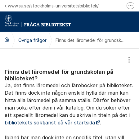
Hoppa till innehåll
www.su.se/stockholms-universitetsbibliotek/
Fler
Logga in på Mitt bibliotekskonto
Ring oss för personliga ärenden
Övriga frågor
Finns det läromedel för grundskolan på biblioteket?
Visa
Finns det läromedel för grundskolan på
biblioteket?
Ja, det finns läromedel och läroböcker på biblioteket.
Det finns dock inte någon enskild hylla där man kan
hitta alla läromedel på samma ställe. Därför behöver
man söka efter dem i vår katalog. Om du söker efter
ett speciellt läromedel kan du skriva in titeln på det i
bibliotekets söktjänst på vår startsida
.
Ibland har man dock inte en specifik titel, utan vill