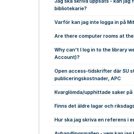
Jag ska skriva uppsats - kan jag 
bibliotekarie?
Varför kan jag inte logga in på Mi
Are there computer rooms at the 
Why can't I log in to the library 
Account)?
Open access-tidskrifter där SU s
publiceringskostnader, APC
Kvarglömda/upphittade saker på 
Finns det äldre lagar och riksdag
Hur ska jag skriva en referens i 
Avhandlingsmallen - vem kan jag 