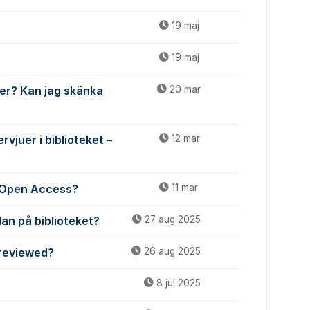
19 maj
19 maj
er? Kan jag skänka
20 mar
rvjuer i biblioteket –
12 mar
r Open Access?
11 mar
an på biblioteket?
27 aug 2025
-reviewed?
26 aug 2025
?
8 jul 2025