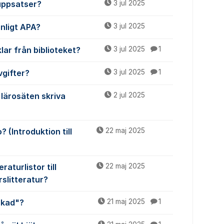
uppsatser?
3 jul 2025
enligt APA?
3 jul 2025
lar från biblioteket?
3 jul 2025
1
vgifter?
3 jul 2025
1
lärosäten skriva
2 jul 2025
(Introduktion till
22 maj 2025
raturlistor till
22 maj 2025
rslitteratur?
skad"?
21 maj 2025
1