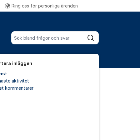
Ring oss för personliga ärenden
Fler supportlänkar
Sök bland alla inlägg
Sök
rtera inläggen
ast
aste aktivitet
est kommentarer