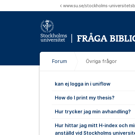
Hoppa till innehåll
www.su.se/stockholms-universitetsbi
Forum
Övriga frågor
Övriga frågo
kan ej logga in i uniflow
How do I print my thesis?
Hur trycker jag min avhandling?
Hur hittar jag mitt H-index och mi
anställd vid Stockholms universit