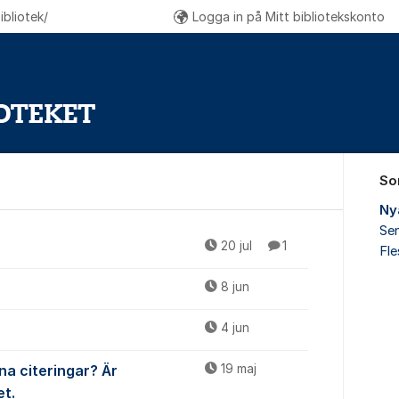
bliotek/
Logga in på Mitt bibliotekskonto
So
Ny
Sen
r
20 jul
1
Fl
8 jun
4 jun
na citeringar? Är
19 maj
et.