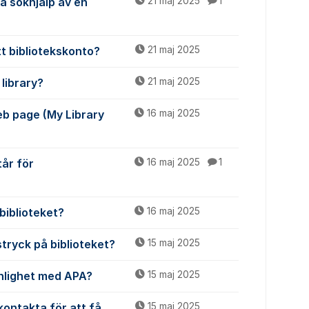
få sökhjälp av en
21 maj 2025
1
tt bibliotekskonto?
21 maj 2025
library?
21 maj 2025
web page (My Library
16 maj 2025
tår för
16 maj 2025
1
biblioteket?
16 maj 2025
stryck på biblioteket?
15 maj 2025
enlighet med APA?
15 maj 2025
kontakta för att få
15 maj 2025