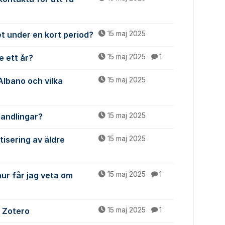
et under en kort period?
15 maj 2025
e ett år?
15 maj 2025
1
Albano och vilka
15 maj 2025
handlingar?
15 maj 2025
tisering av äldre
15 maj 2025
hur får jag veta om
15 maj 2025
1
i Zotero
15 maj 2025
1