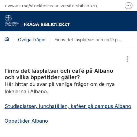
Hoppa till innehåll
www.su.se/stockholms-universitetsbibliotek/
Fler
Logga in på Mitt bibliotekskonto
Ring oss för personliga ärenden
Övriga frågor
Finns det läsplatser och café på Albano och vilka öppettider gäller?
Visa
Finns det läsplatser och café på Albano
och vilka öppettider gäller?
Här hittar du svar på vanliga frågor om de nya
lokalerna i Albano.
Studieplatser, lunchställen, kaféer på campus Albano
Öppettider Albano