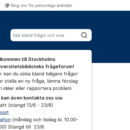
Ring oss för personliga ärenden
Fler supportlänkar
Sök bland alla inlägg
Sök
umet
lkommen till Stockholms
iversitetsbiblioteks frågeforum!
r kan du söka bland tidigare frågor
ler ställa en ny fråga, lämna förslag
ällningar för inlägg/kommentar
h idéer eller rapportera problem.
 kan även kontakta oss via:
att (stängd 13/6 - 23/8)
post
lefon
(måndag och tisdag kl. 10.00-
.00) Stängd till 23/8