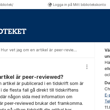
bliotek/
Logga in på Mitt bibliotekskonto
Om for
Hur vet jag om en artikel är peer-reviewed?
Vä
un
Hä
el
Visa/dölj inst
oc
artikel är peer-reviewed?
Du
 artikel är publicerad i en tidskrift som är
Ch
 de flesta fall gå direkt till tidskriftens
E-
 där någon sida med information om
Te
 är peer-reviewed brukar det framkomma.
11
da på vilken tidskrift din artikel har