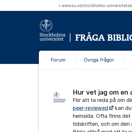
Hoppa till innehåll
www.su.se/stockholms-universitetsbi
Forum
Övriga frågor
Hur vet jag om en 
För att ta reda på om din
peer-reviewed
kan du i
hemsida. Ofta finns det
tidskriften, och om den
Börja alltså med att ta re