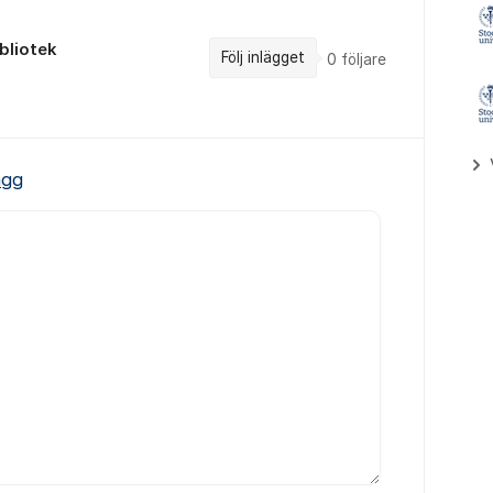
bliotek
Följ inlägget
0
följare
ägg