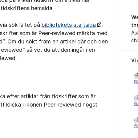
 tidskriftens hemsida.
We
 via sökfältet på
bibliotekets startsida
,
th
As
tidskrifter som är Peer-reviewed märkta med
sh
d”. Om du sökt fram en artikel där och den
eviewed” så vet du att den ingår i en
viewed.
Vi
a efter artiklar från tidskrifter som är
t klicka i ikonen Peer-reviewed högst