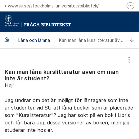
Hoppa till innehåll
www.su.se/stockholms-universitetsbibliotek/
Fler
Logga in på Mitt bibliotekskonto
Ring oss för personliga ärenden
Ti
Låna och lämna
Kan man låna kurslitteratur även om man inte är student?
Visa
Kan man låna kurslitteratur även om man
inte är student?
Hej!
Jag undrar om det är möjligt för låntagare som inte
är studenter vid SU att låna böcker som är placerade
som "Kurslitteratur"? Jag har sökt på en bok i Libris
och får bara upp dessa versioner av boken, men jag
studerar inte hos er.