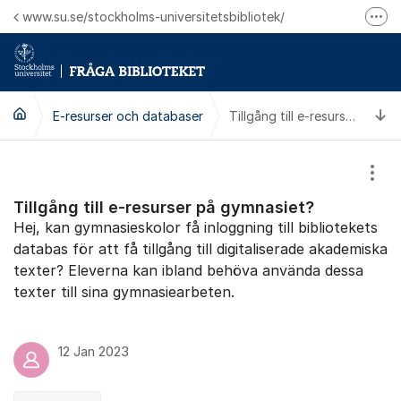
Hoppa till innehåll
www.su.se/stockholms-universitetsbibliotek/
Fler
Logga in på Mitt bibliotekskonto
Ring oss för personliga ärenden
Ti
E-resurser och databaser
Tillgång till e-resurser på gymnasiet?
Visa
Tillgång till e-resurser på gymnasiet?
Hej, kan gymnasieskolor få inloggning till bibliotekets
databas för att få tillgång till digitaliserade akademiska
texter? Eleverna kan ibland behöva använda dessa
texter till sina gymnasiearbeten.
12 Jan 2023