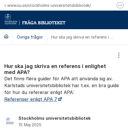
Hoppa till innehåll
www.su.se/stockholms-universitetsbibliotek/
Fler
Logga in på Mitt bibliotekskonto
Ring oss för personliga ärenden
Övriga frågor
Hur ska jag skriva en referens i enlighet med APA?
Visa
Hur ska jag skriva en referens i enlighet
med APA?
Det finns flera guider för APA att använda sig av.
Karlstads universitetsbibliotek har t.ex. en bra guide
för hur du refererar enligt APA:
Referenser enligt APA 7
Stockholms universitetsbibliotek
15 Maj 2025