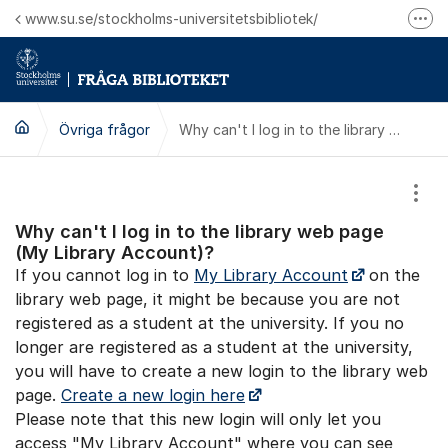
Hoppa till innehåll
www.su.se/stockholms-universitetsbibliotek/
Fler
Logga in på Mitt bibliotekskonto
Ring oss för personliga ärenden
Övriga frågor
Why can't I log in to the library web page (My Library Account)?
Visa
Why can't I log in to the library web page
(My Library Account)?
If you cannot log in to
My Library Account
on the
library web page, it might be because you are not
registered as a student at the university. If you no
longer are registered as a student at the university,
you will have to create a new login to the library web
page.
Create a new login here
Please note that this new login will only let you
access "My Library Account" where you can see