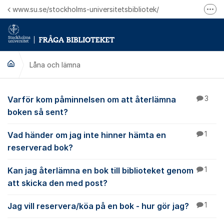
Hoppa till innehåll
www.su.se/stockholms-universitetsbibliotek/
Fler
Logga in på Mitt bibliotekskonto
Ring oss för personliga ärenden
Låna och lämna
Låna och lämna
Varför kom påminnelsen om att återlämna
3
boken så sent?
Vad händer om jag inte hinner hämta en
1
reserverad bok?
Kan jag återlämna en bok till biblioteket genom
1
att skicka den med post?
Jag vill reservera/köa på en bok - hur gör jag?
1