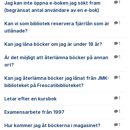
Jag kan inte öppna e-boken jag sökt fram
1
(begränsat antal användare av en e-bok)
Kan vi som bibliotek reservera fjärrlån som är
1
utlånade?
Kan jag låna böcker om jag är under 18 år?
1
Är det möjligt att återlämna böcker på annan
1
ort?
Kan jag återlämna böcker jag lånat från JMK-
1
biblioteket på Frescatibiblioteket?
Letar efter en kursbok
1
Examensarbete från 1997
1
Hur kommer jag åt böckerna i magasinet?
1