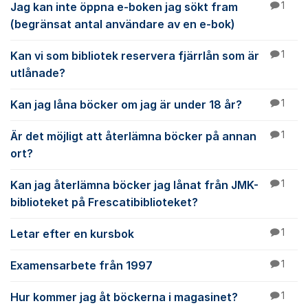
Jag kan inte öppna e-boken jag sökt fram
1
(begränsat antal användare av en e-bok)
Kan vi som bibliotek reservera fjärrlån som är
1
utlånade?
Kan jag låna böcker om jag är under 18 år?
1
Är det möjligt att återlämna böcker på annan
1
ort?
Kan jag återlämna böcker jag lånat från JMK-
1
biblioteket på Frescatibiblioteket?
Letar efter en kursbok
1
Examensarbete från 1997
1
Hur kommer jag åt böckerna i magasinet?
1