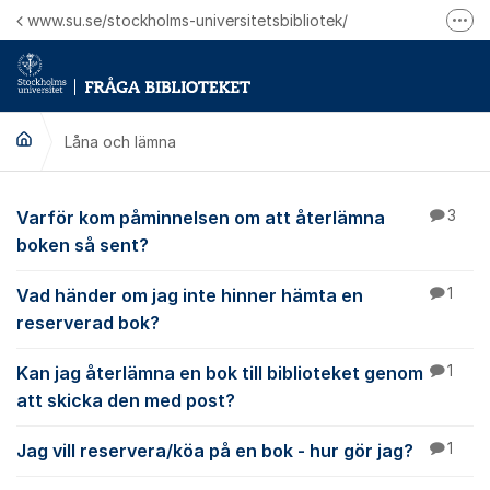
Hoppa till innehåll
www.su.se/stockholms-universitetsbibliotek/
Fler
Logga in på Mitt bibliotekskonto
Ring oss för personliga ärenden
Låna och lämna
Låna och lämna
Varför kom påminnelsen om att återlämna
3
boken så sent?
Vad händer om jag inte hinner hämta en
1
reserverad bok?
Kan jag återlämna en bok till biblioteket genom
1
att skicka den med post?
Jag vill reservera/köa på en bok - hur gör jag?
1