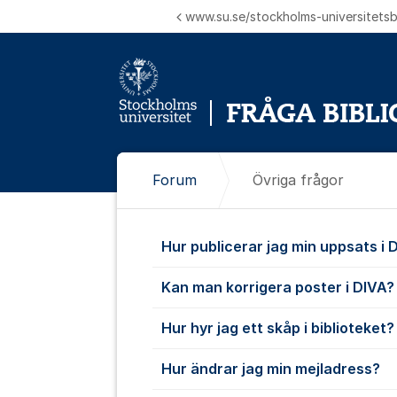
Hoppa till innehåll
www.su.se/stockholms-universitetsbi
Forum
Övriga frågor
Övriga frågo
Hur publicerar jag min uppsats i 
Kan man korrigera poster i DIVA?
Hur hyr jag ett skåp i biblioteket?
Hur ändrar jag min mejladress?