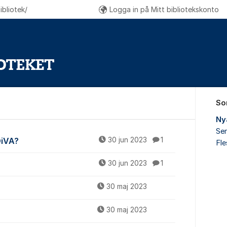
bliotek/
Logga in på Mitt bibliotekskonto
So
Ny
Sen
r
DiVA?
30 jun 2023
1
Fl
30 jun 2023
1
30 maj 2023
30 maj 2023