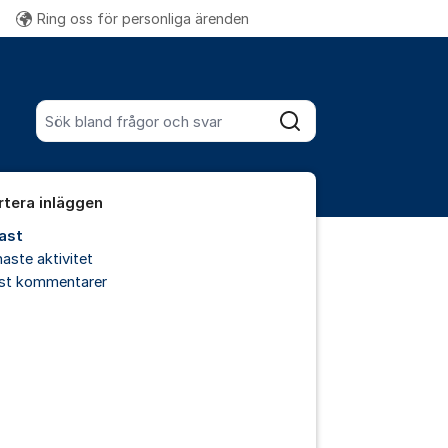
Ring oss för personliga ärenden
Fler supportlänkar
Sök bland alla inlägg
Sök
rtera inläggen
ast
aste aktivitet
est kommentarer