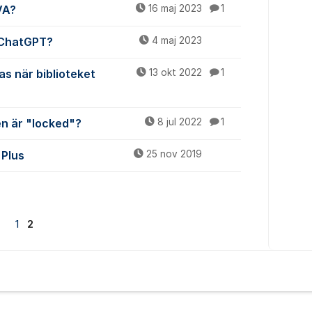
VA?
16 maj 2023
1
n ChatGPT?
4 maj 2023
s när biblioteket
13 okt 2022
1
en är "locked"?
8 jul 2022
1
 Plus
25 nov 2019
1
2