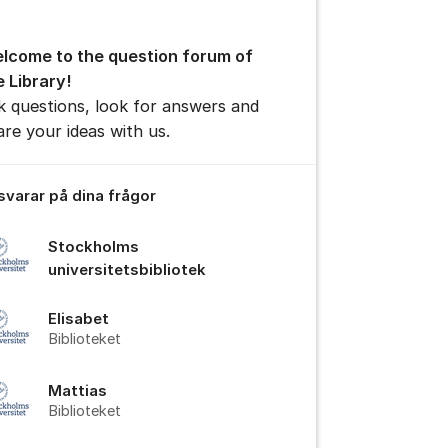
lcome to the question forum of
e Library!
tällningar för inlägg/kommentar
k questions, look for answers and
are your ideas with us.
 svarar på dina frågor
Stockholms
universitetsbibliotek
Elisabet
Biblioteket
Mattias
Biblioteket