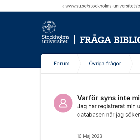
Hoppa till innehåll
www.su.se/stockholms-universitetsbi
Forum
Övriga frågor
Varför syns inte m
Jag har registrerat min 
databasen när jag söker
16 Maj 2023