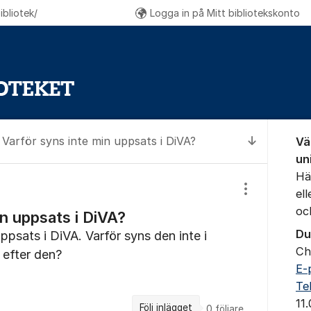
bliotek/
Logga in på Mitt bibliotekskonto
Om for
Varför syns inte min uppsats i DiVA?
Vä
Till senas
un
Hä
el
Visa/dölj inst
oc
in uppsats i DiVA?
Du
uppsats i DiVA. Varför syns den inte i
Ch
 efter den?
E-
Te
11
Följ inlägget
0
följare