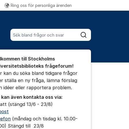
Ring oss för personliga ärenden
Fler supportlänkar
Sök bland alla inlägg
Sök
umet
lkommen till Stockholms
te kommentaren
iversitetsbiblioteks frågeforum!
r kan du söka bland tidigare frågor
ler ställa en ny fråga, lämna förslag
ällningar för inlägg/kommentar
h idéer eller rapportera problem.
 kan även kontakta oss via:
att (stängd 13/6 - 23/8)
post
lefon
(måndag och tisdag kl. 10.00-
.00) Stängd till 23/8