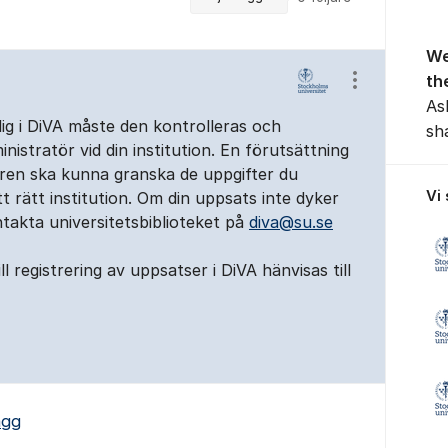
We
th
Visa/dölj ins
As
lig i DiVA måste den kontrolleras och
sh
nistratör vid din institution. En förutsättning
ören ska kunna granska de uppgifter du
Vi
tt rätt institution. Om din uppsats inte dyker
takta universitetsbiblioteket på
diva@su.se
ll registrering av uppsatser i DiVA hänvisas till
ägg