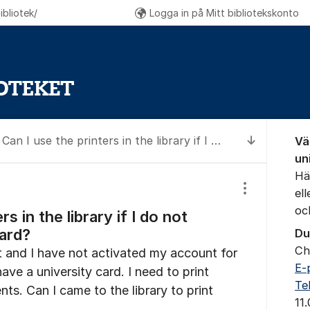
bliotek/
Logga in på Mitt bibliotekskonto
Om for
Can I use the printers in the library if I do not have a university card?
Vä
Till senas
un
Hä
el
Visa/dölj inst
oc
rs in the library if I do not
card?
Du
Ch
 and I have not activated my account for
E-
have a university card. I need to print
Te
s. Can I came to the library to print
11