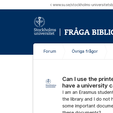
Hoppa till innehåll
www.su.se/stockholms-universitetsbi
Forum
Övriga frågor
Can I use the printe
have a university 
I am an Erasmus student
the library and I do not 
some important document
these documents?