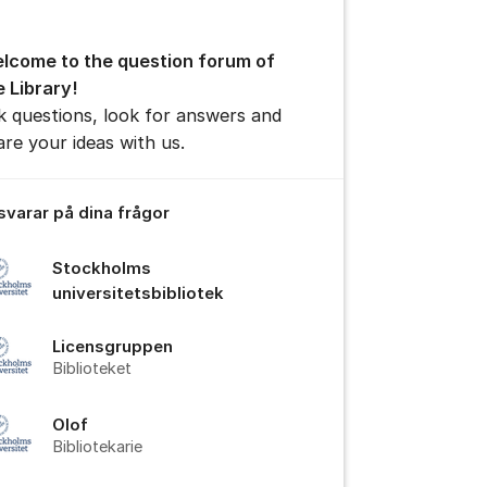
lcome to the question forum of
e Library!
k questions, look for answers and
are your ideas with us.
tällningar för inlägg/kommentar
 svarar på dina frågor
Stockholms
universitetsbibliotek
Licensgruppen
Biblioteket
Olof
Bibliotekarie