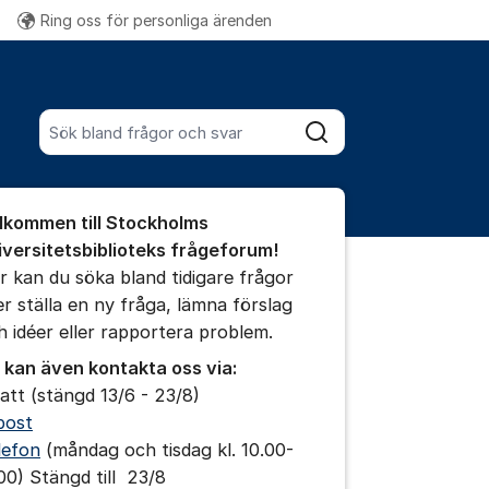
Ring oss för personliga ärenden
Fler supportlänkar
Sök bland alla inlägg
Sök
umet
lkommen till Stockholms
te kommentaren
iversitetsbiblioteks frågeforum!
r kan du söka bland tidigare frågor
ler ställa en ny fråga, lämna förslag
ällningar för inlägg/kommentar
h idéer eller rapportera problem.
 kan även kontakta oss via:
att (stängd 13/6 - 23/8)
post
lefon
(måndag och tisdag kl. 10.00-
.00) Stängd till 23/8