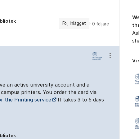
We
bliotek
Följ inlägget
0
följare
th
As
sh
Visa/dölj ins
Vi
ve an active university account and a
e campus printers. You order the card via
r the Printing service
It takes 3 to 5 days
bliotek