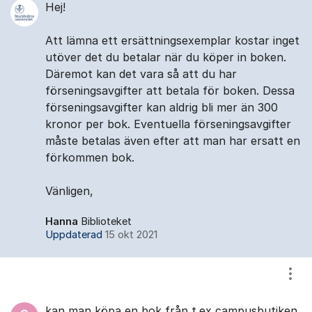
Hej!
Att lämna ett ersättningsexemplar kostar inget
utöver det du betalar när du köper in boken.
Däremot kan det vara så att du har
förseningsavgifter att betala för boken. Dessa
förseningsavgifter kan aldrig bli mer än 300
kronor per bok. Eventuella förseningsavgifter
måste betalas även efter att man har ersatt en
förkommen bok.
Vänligen,
Hanna
Biblioteket
Uppdaterad
15 okt 2021
Visa
kan man köpa en bok från t.ex campusbutiken