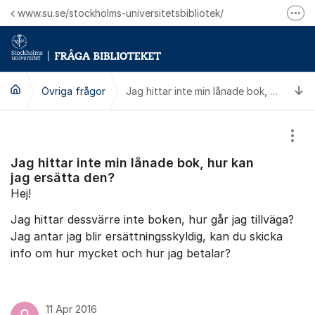
Hoppa till innehåll
www.su.se/stockholms-universitetsbibliotek/
Fler
Logga in på Mitt bibliotekskonto
Ring oss för personliga ärenden
Ti
Övriga frågor
Jag hittar inte min lånade bok, hur kan jag ersätta den?
Visa
Jag hittar inte min lånade bok, hur kan
jag ersätta den?
Hej!
Jag hittar dessvärre inte boken, hur går jag tillväga?
Jag antar jag blir ersättningsskyldig, kan du skicka
info om hur mycket och hur jag betalar?
11 Apr 2016