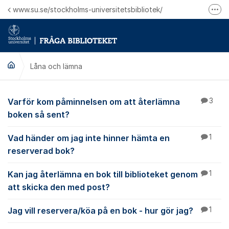
Hoppa till innehåll
www.su.se/stockholms-universitetsbibliotek/
Fler
Logga in på Mitt bibliotekskonto
Ring oss för personliga ärenden
Låna och lämna
Låna och lämna
Varför kom påminnelsen om att återlämna
3
boken så sent?
Vad händer om jag inte hinner hämta en
1
reserverad bok?
Kan jag återlämna en bok till biblioteket genom
1
att skicka den med post?
Jag vill reservera/köa på en bok - hur gör jag?
1