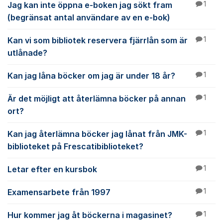
Jag kan inte öppna e-boken jag sökt fram
1
(begränsat antal användare av en e-bok)
Kan vi som bibliotek reservera fjärrlån som är
1
utlånade?
Kan jag låna böcker om jag är under 18 år?
1
Är det möjligt att återlämna böcker på annan
1
ort?
Kan jag återlämna böcker jag lånat från JMK-
1
biblioteket på Frescatibiblioteket?
Letar efter en kursbok
1
Examensarbete från 1997
1
Hur kommer jag åt böckerna i magasinet?
1