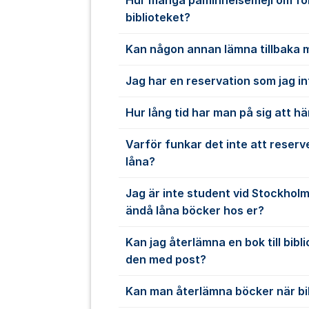
Hur många påminnelsemejl om fö
biblioteket?
Kan någon annan lämna tillbaka 
Jag har en reservation som jag i
Hur lång tid har man på sig att hä
Varför funkar det inte att reserve
låna?
Jag är inte student vid Stockholms
ändå låna böcker hos er?
Kan jag återlämna en bok till bib
den med post?
Kan man återlämna böcker när bib