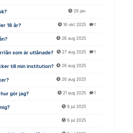
ok?
29 jan
er 18 år?
16 okt 2025
1
lån?
28 aug 2025
ärrlån som är utlånade?
27 aug 2025
1
er till min institution?
26 aug 2025
ker?
26 aug 2025
 hur gör jag?
21 aug 2025
1
mig?
8 jul 2025
8 jul 2025