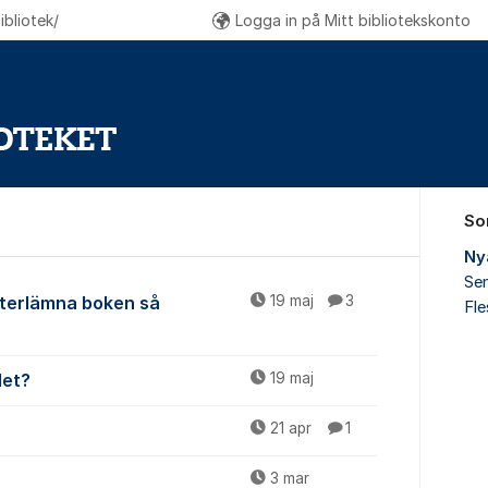
bliotek/
Logga in på Mitt bibliotekskonto
So
Ny
Sen
mna
återlämna boken så
19 maj
3
Fl
det?
19 maj
21 apr
1
3 mar