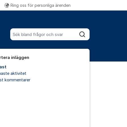
Ring oss för personliga ärenden
Fler supportlänkar
Sök bland alla inlägg
Sök
rtera inläggen
ast
aste aktivitet
est kommentarer