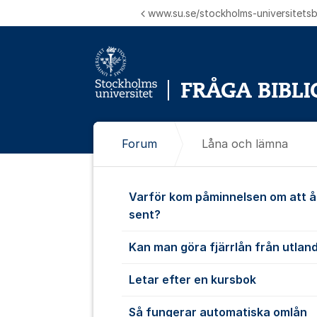
Hoppa till innehåll
www.su.se/stockholms-universitetsbi
Forum
Låna och lämna
Låna och lä
Varför kom påminnelsen om att 
sent?
Kan man göra fjärrlån från utlan
Letar efter en kursbok
Så fungerar automatiska omlån