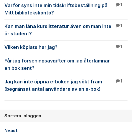
Varför syns inte min tidskriftsbeställning på
1
Mitt bibliotekskonto?
Kan man låna kurslitteratur även om man inte
1
är student?
Vilken köplats har jag?
1
Får jag förseningsavgifter om jag återlämnar
en bok sent?
Jag kan inte öppna e-boken jag sökt fram
1
(begränsat antal användare av en e-bok)
Sortera inläggen
Nyast