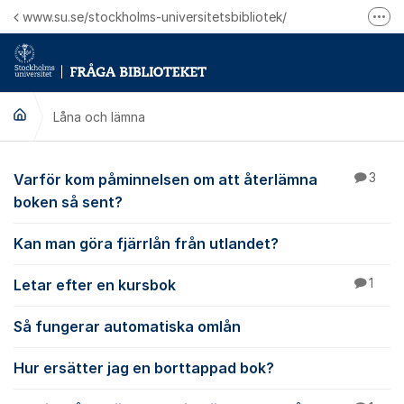
Hoppa till innehåll
www.su.se/stockholms-universitetsbibliotek/
Fler
Logga in på Mitt bibliotekskonto
Ring oss för personliga ärenden
Låna och lämna
Låna och lämna
Varför kom påminnelsen om att återlämna
3
boken så sent?
Kan man göra fjärrlån från utlandet?
Letar efter en kursbok
1
Så fungerar automatiska omlån
Hur ersätter jag en borttappad bok?