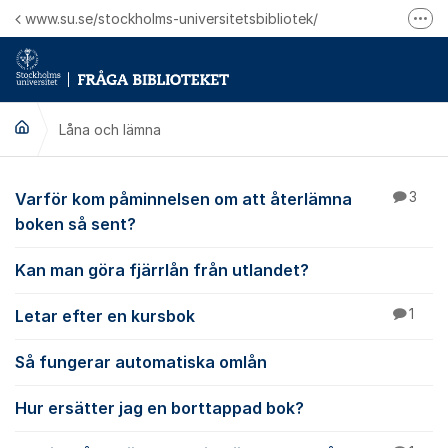
Hoppa till innehåll
www.su.se/stockholms-universitetsbibliotek/
Fler
Logga in på Mitt bibliotekskonto
Ring oss för personliga ärenden
Låna och lämna
Låna och lämna
Varför kom påminnelsen om att återlämna
3
boken så sent?
Kan man göra fjärrlån från utlandet?
Letar efter en kursbok
1
Så fungerar automatiska omlån
Hur ersätter jag en borttappad bok?