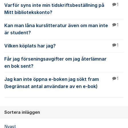
Varför syns inte min tidskriftsbeställning på
1
Mitt bibliotekskonto?
Kan man låna kurslitteratur även om man inte
1
är student?
Vilken köplats har jag?
1
Får jag förseningsavgifter om jag återlämnar
en bok sent?
Jag kan inte öppna e-boken jag sökt fram
1
(begränsat antal användare av en e-bok)
Sortera inläggen
Nyast