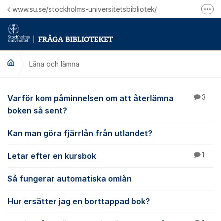
Hoppa till innehåll
www.su.se/stockholms-universitetsbibliotek/
Fler
Logga in på Mitt bibliotekskonto
Ring oss för personliga ärenden
Låna och lämna
Låna och lämna
Varför kom påminnelsen om att återlämna
3
boken så sent?
Kan man göra fjärrlån från utlandet?
Letar efter en kursbok
1
Så fungerar automatiska omlån
Hur ersätter jag en borttappad bok?