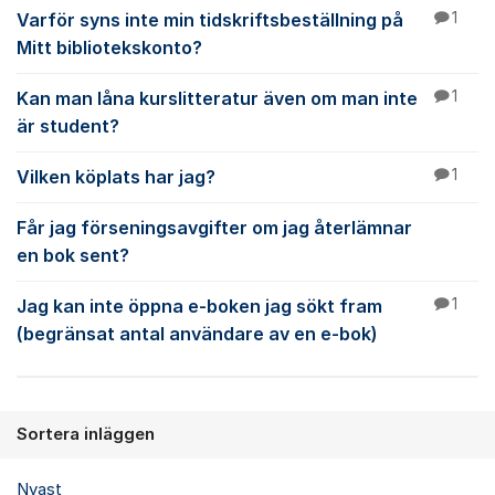
Varför syns inte min tidskriftsbeställning på
1
Mitt bibliotekskonto?
Kan man låna kurslitteratur även om man inte
1
är student?
Vilken köplats har jag?
1
Får jag förseningsavgifter om jag återlämnar
en bok sent?
Jag kan inte öppna e-boken jag sökt fram
1
(begränsat antal användare av en e-bok)
Sortera inläggen
Nyast