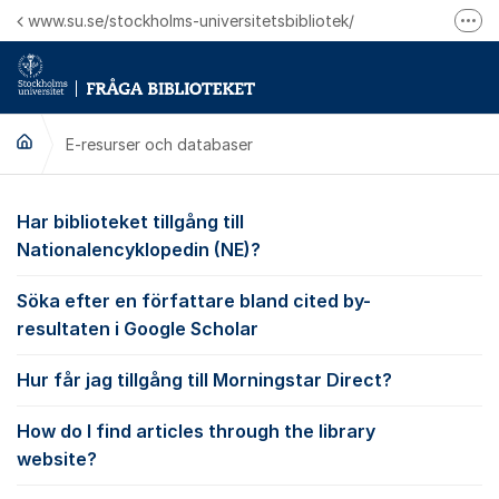
Hoppa till innehåll
www.su.se/stockholms-universitetsbibliotek/
Fler
Logga in på Mitt bibliotekskonto
Ring oss för personliga ärenden
E-resurser och databaser
E-resurser och datab
Har biblioteket tillgång till
Nationalencyklopedin (NE)?
Söka efter en författare bland cited by-
resultaten i Google Scholar
Hur får jag tillgång till Morningstar Direct?
How do I find articles through the library
website?