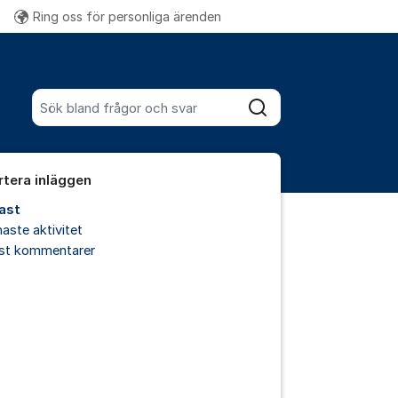
Ring oss för personliga ärenden
Fler supportlänkar
Sök bland alla inlägg
Sök
rtera inläggen
ast
aste aktivitet
est kommentarer