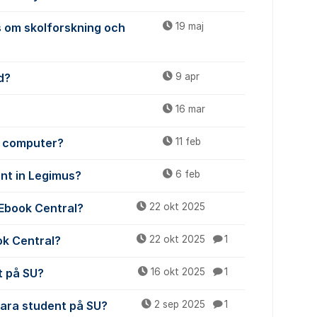
 om skolforskning och
19 maj
d?
9 apr
16 mar
y computer?
11 feb
unt in Legimus?
6 feb
 Ebook Central?
22 okt 2025
ok Central?
22 okt 2025
1
t på SU?
16 okt 2025
1
vara student på SU?
2 sep 2025
1