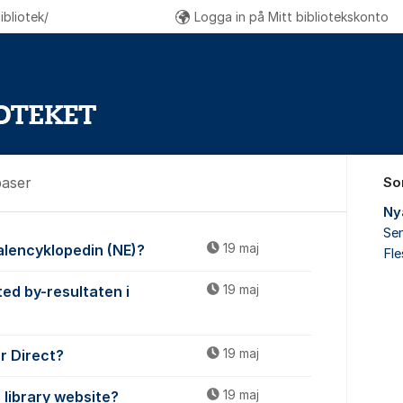
bliotek/
Logga in på Mitt bibliotekskonto
baser
So
Ny
Sen
ch databaser
onalencyklopedin (NE)?
19 maj
Fl
ted by-resultaten i
19 maj
ar Direct?
19 maj
 library website?
19 maj