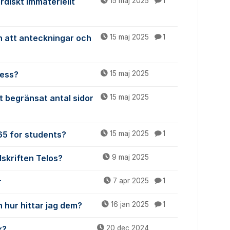
ordiskt Immateriellt
15 maj 2025
1
n att anteckningar och
15 maj 2025
1
cess?
15 maj 2025
t begränsat antal sidor
15 maj 2025
365 for students?
15 maj 2025
1
dskriften Telos?
9 maj 2025
r
7 apr 2025
1
 hur hittar jag dem?
16 jan 2025
1
k?
20 dec 2024