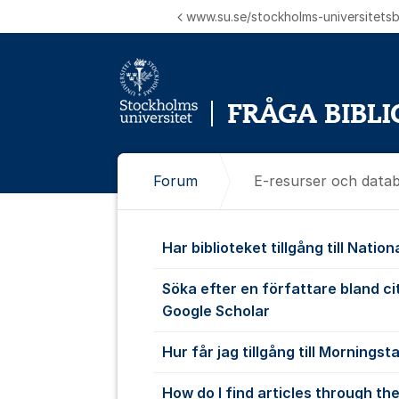
Hoppa till innehåll
www.su.se/stockholms-universitetsbi
Forum
E-resurser och data
E-resurser o
Har biblioteket tillgång till Nati
Söka efter en författare bland ci
Google Scholar
Hur får jag tillgång till Morningst
How do I find articles through the