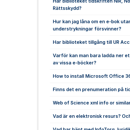
Har biblioteket tidskriften NIR, N
Rättsskydd?
Hur kan jag låna om en e-bok uta
understrykningar försvinner?
Har biblioteket tillgång till UR Ac
Varför kan man bara ladda ner et
av vissa e-böcker?
How to install Microsoft Office 
Finns det en prenumeration på ti
Web of Science xml info or simila
Vad är en elektronisk resurs? Och
Vad har hänt med InfoTorg Juridi