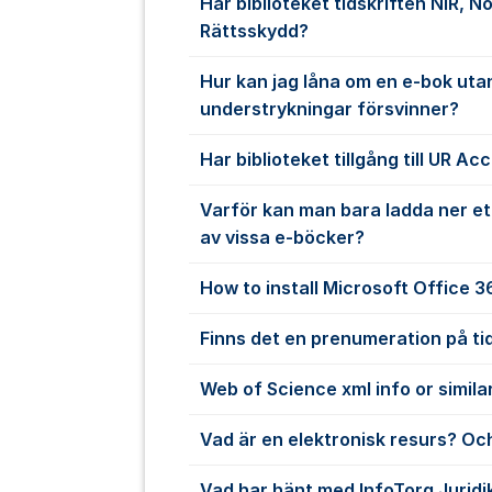
Har biblioteket tidskriften NIR, N
Rättsskydd?
Hur kan jag låna om en e-bok uta
understrykningar försvinner?
Har biblioteket tillgång till UR Ac
Varför kan man bara ladda ner et
av vissa e-böcker?
How to install Microsoft Office 
Finns det en prenumeration på ti
Web of Science xml info or simila
Vad är en elektronisk resurs? Och
Vad har hänt med InfoTorg Juridi