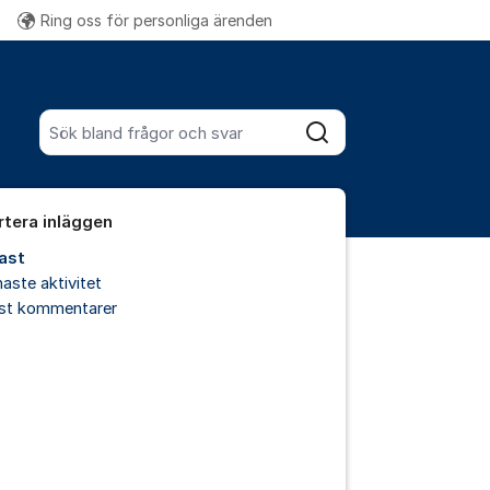
Ring oss för personliga ärenden
Fler supportlänkar
Sök bland alla inlägg
Sök
rtera inläggen
ast
aste aktivitet
est kommentarer