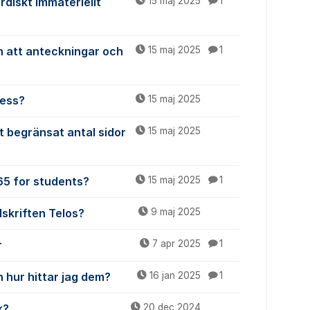
ordiskt Immateriellt
15 maj 2025
1
n att anteckningar och
15 maj 2025
1
cess?
15 maj 2025
t begränsat antal sidor
15 maj 2025
365 for students?
15 maj 2025
1
dskriften Telos?
9 maj 2025
r
7 apr 2025
1
 hur hittar jag dem?
16 jan 2025
1
k?
20 dec 2024