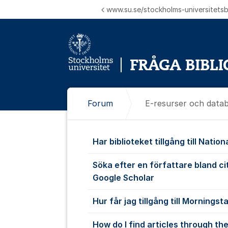
Hoppa till innehåll
www.su.se/stockholms-universitetsbi
Forum
E-resurser och data
E-resurser o
Har biblioteket tillgång till Nati
Söka efter en författare bland ci
Google Scholar
Hur får jag tillgång till Morningst
How do I find articles through the