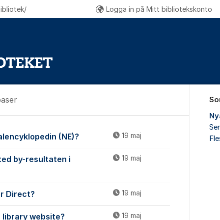
bliotek/
Logga in på Mitt bibliotekskonto
baser
So
Ny
Sen
ch databaser
onalencyklopedin (NE)?
19 maj
Fl
ted by-resultaten i
19 maj
ar Direct?
19 maj
 library website?
19 maj