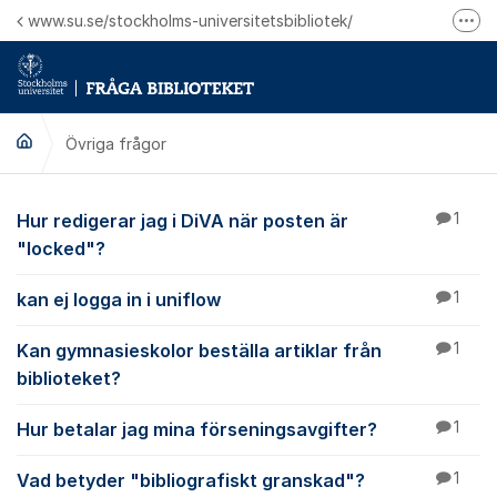
Hoppa till innehåll
www.su.se/stockholms-universitetsbibliotek/
Fler
Logga in på Mitt bibliotekskonto
Ring oss för personliga ärenden
Övriga frågor
Övriga frågor
Hur redigerar jag i DiVA när posten är
1
"locked"?
kan ej logga in i uniflow
1
Kan gymnasieskolor beställa artiklar från
1
biblioteket?
Hur betalar jag mina förseningsavgifter?
1
Vad betyder "bibliografiskt granskad"?
1