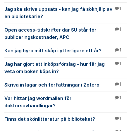
Jag ska skriva uppsats - kan jag få sökhjälp av
1
en bibliotekarie?
Open access-tidskrifter där SU står för
1
publiceringskostnader, APC
Kan jag hyra mitt skåp i ytterligare ett år?
1
Jag har gjort ett inköpsförslag - hur får jag
1
veta om boken köps in?
Skriva in lagar och författningar i Zotero
1
Var hittar jag wordmallen för
1
doktorsavhandlingar?
Finns det skönlitteratur på biblioteket?
1