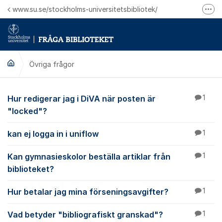
Hoppa till innehåll
www.su.se/stockholms-universitetsbibliotek/
Fler
Logga in på Mitt bibliotekskonto
Ring oss för personliga ärenden
Övriga frågor
Övriga frågor
Hur redigerar jag i DiVA när posten är
1
"locked"?
kan ej logga in i uniflow
1
Kan gymnasieskolor beställa artiklar från
1
biblioteket?
Hur betalar jag mina förseningsavgifter?
1
Vad betyder "bibliografiskt granskad"?
1