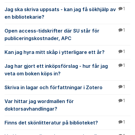
Jag ska skriva uppsats - kan jag få sökhjälp av
1
en bibliotekarie?
Open access-tidskrifter där SU står för
1
publiceringskostnader, APC
Kan jag hyra mitt skåp i ytterligare ett år?
1
Jag har gjort ett inköpsförslag - hur får jag
1
veta om boken köps in?
Skriva in lagar och författningar i Zotero
1
Var hittar jag wordmallen för
1
doktorsavhandlingar?
Finns det skönlitteratur på biblioteket?
1