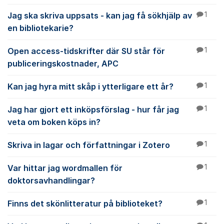
Jag ska skriva uppsats - kan jag få sökhjälp av
1
en bibliotekarie?
Open access-tidskrifter där SU står för
1
publiceringskostnader, APC
Kan jag hyra mitt skåp i ytterligare ett år?
1
Jag har gjort ett inköpsförslag - hur får jag
1
veta om boken köps in?
Skriva in lagar och författningar i Zotero
1
Var hittar jag wordmallen för
1
doktorsavhandlingar?
Finns det skönlitteratur på biblioteket?
1