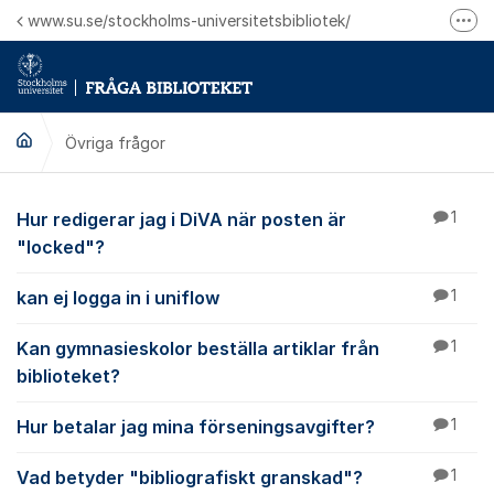
Hoppa till innehåll
www.su.se/stockholms-universitetsbibliotek/
Fler
Logga in på Mitt bibliotekskonto
Ring oss för personliga ärenden
Övriga frågor
Övriga frågor
Hur redigerar jag i DiVA när posten är
1
"locked"?
kan ej logga in i uniflow
1
Kan gymnasieskolor beställa artiklar från
1
biblioteket?
Hur betalar jag mina förseningsavgifter?
1
Vad betyder "bibliografiskt granskad"?
1