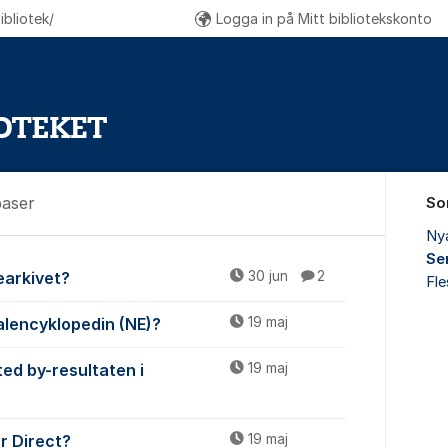
bliotek/
Logga in på Mitt bibliotekskonto
baser
So
Ny
Se
ch databaser
iearkivet?
30 jun
2
Fl
onalencyklopedin (NE)?
19 maj
ted by-resultaten i
19 maj
ar Direct?
19 maj