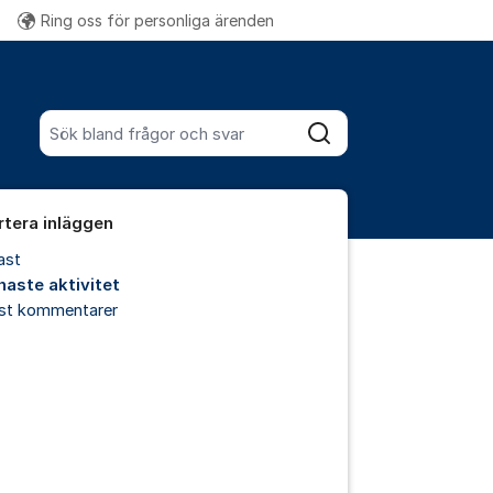
Ring oss för personliga ärenden
Fler supportlänkar
Sök bland alla inlägg
Sök
rtera inläggen
ast
naste aktivitet
est kommentarer