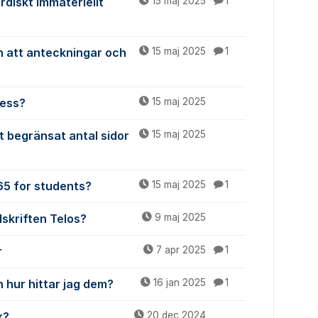
ordiskt Immateriellt
15 maj 2025
1
n att anteckningar och
15 maj 2025
1
cess?
15 maj 2025
t begränsat antal sidor
15 maj 2025
365 for students?
15 maj 2025
1
dskriften Telos?
9 maj 2025
r
7 apr 2025
1
 hur hittar jag dem?
16 jan 2025
1
k?
20 dec 2024