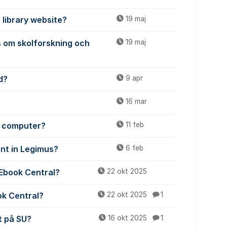
 library website?
19 maj
 om skolforskning och
19 maj
d?
9 apr
16 mar
y computer?
11 feb
unt in Legimus?
6 feb
 Ebook Central?
22 okt 2025
ok Central?
22 okt 2025
1
t på SU?
16 okt 2025
1