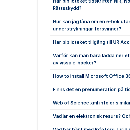
Har biblioteket tidskriften NIR, N
Rättsskydd?
Hur kan jag låna om en e-bok uta
understrykningar försvinner?
Har biblioteket tillgång till UR Ac
Varför kan man bara ladda ner et
av vissa e-böcker?
How to install Microsoft Office 
Finns det en prenumeration på ti
Web of Science xml info or simila
Vad är en elektronisk resurs? Och
Vad har hänt med InfoTorg Juridi