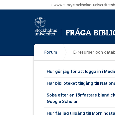
Hoppa till innehåll
www.su.se/stockholms-universitetsbi
Forum
E-resurser och data
E-resurser o
Hur gör jag för att logga in i Med
Har biblioteket tillgång till Nati
Söka efter en författare bland ci
Google Scholar
Hur får jag tillgång till Morningst