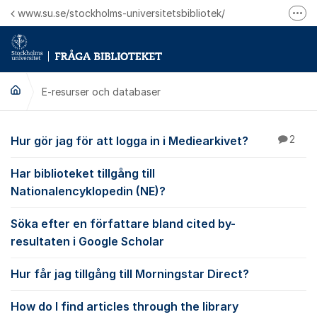
Hoppa till innehåll
www.su.se/stockholms-universitetsbibliotek/
Fler
Logga in på Mitt bibliotekskonto
Ring oss för personliga ärenden
E-resurser och databaser
E-resurser och datab
Hur gör jag för att logga in i Mediearkivet?
2
Har biblioteket tillgång till
Nationalencyklopedin (NE)?
Söka efter en författare bland cited by-
resultaten i Google Scholar
Hur får jag tillgång till Morningstar Direct?
How do I find articles through the library