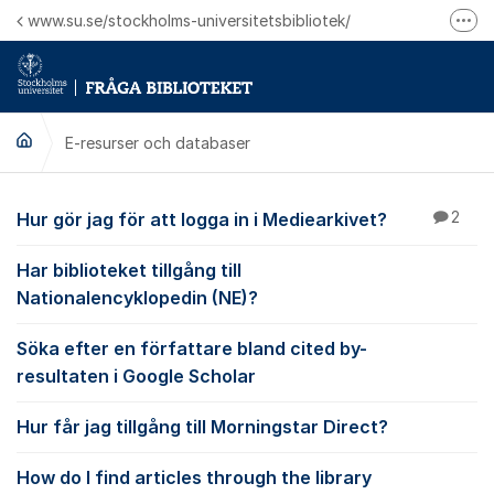
Hoppa till innehåll
www.su.se/stockholms-universitetsbibliotek/
Fler
Logga in på Mitt bibliotekskonto
Ring oss för personliga ärenden
E-resurser och databaser
E-resurser och datab
Hur gör jag för att logga in i Mediearkivet?
2
Har biblioteket tillgång till
Nationalencyklopedin (NE)?
Söka efter en författare bland cited by-
resultaten i Google Scholar
Hur får jag tillgång till Morningstar Direct?
How do I find articles through the library