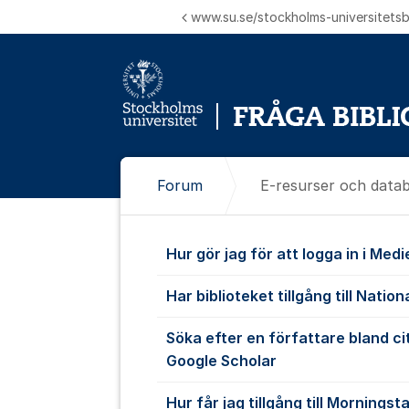
Hoppa till innehåll
www.su.se/stockholms-universitetsbi
Forum
E-resurser och data
E-resurser o
Hur gör jag för att logga in i Med
Har biblioteket tillgång till Nati
Söka efter en författare bland ci
Google Scholar
Hur får jag tillgång till Morningst