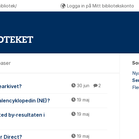
bliotek/
Logga in på Mitt bibliotekskonto
baser
So
Ny
Se
ch databaser
iearkivet?
30 jun
2
Fl
onalencyklopedin (NE)?
19 maj
ted by-resultaten i
19 maj
ar Direct?
19 maj