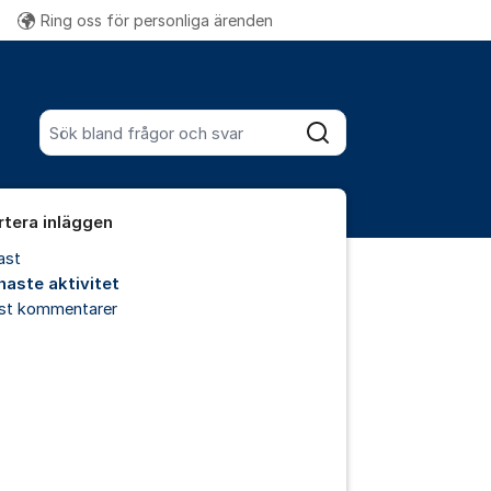
Ring oss för personliga ärenden
Fler supportlänkar
Sök bland alla inlägg
Sök
rtera inläggen
ast
naste aktivitet
est kommentarer