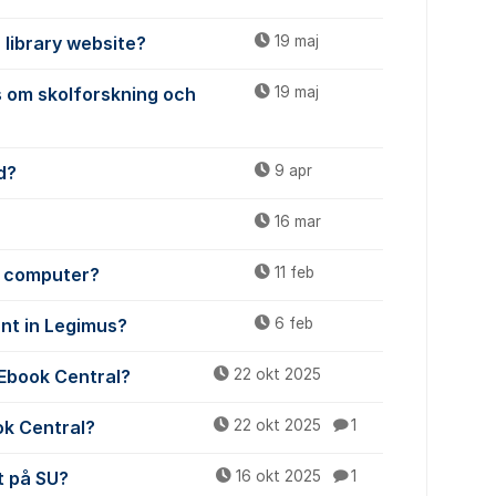
 library website?
19 maj
 om skolforskning och
19 maj
d?
9 apr
16 mar
y computer?
11 feb
unt in Legimus?
6 feb
 Ebook Central?
22 okt 2025
ok Central?
22 okt 2025
1
t på SU?
16 okt 2025
1