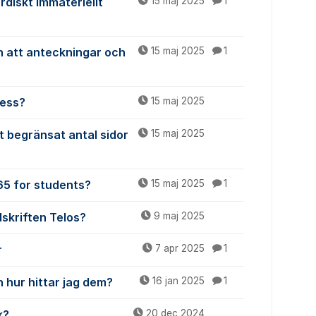
ordiskt Immateriellt
15 maj 2025
1
n att anteckningar och
15 maj 2025
1
cess?
15 maj 2025
t begränsat antal sidor
15 maj 2025
365 for students?
15 maj 2025
1
dskriften Telos?
9 maj 2025
r
7 apr 2025
1
 hur hittar jag dem?
16 jan 2025
1
k?
20 dec 2024