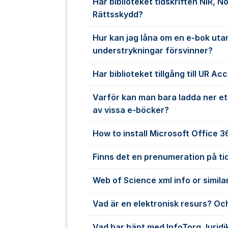
Har biblioteket tidskriften NIR, N
Rättsskydd?
Hur kan jag låna om en e-bok uta
understrykningar försvinner?
Har biblioteket tillgång till UR Ac
Varför kan man bara ladda ner et
av vissa e-böcker?
How to install Microsoft Office 
Finns det en prenumeration på ti
Web of Science xml info or simila
Vad är en elektronisk resurs? Och
Vad har hänt med InfoTorg Juridi