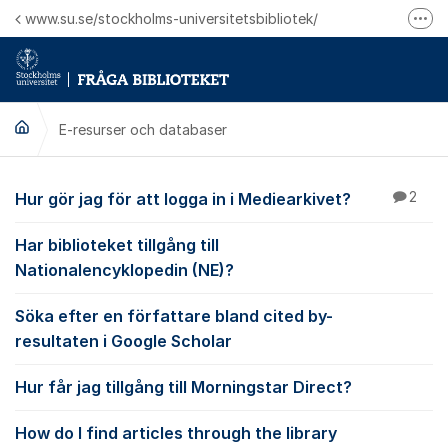
Hoppa till innehåll
www.su.se/stockholms-universitetsbibliotek/
Fler
Logga in på Mitt bibliotekskonto
Ring oss för personliga ärenden
E-resurser och databaser
E-resurser och datab
Hur gör jag för att logga in i Mediearkivet?
2
Har biblioteket tillgång till
Nationalencyklopedin (NE)?
Söka efter en författare bland cited by-
resultaten i Google Scholar
Hur får jag tillgång till Morningstar Direct?
How do I find articles through the library