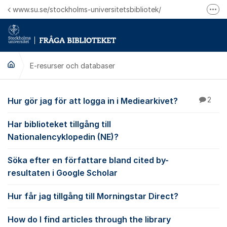
Hoppa till innehåll
www.su.se/stockholms-universitetsbibliotek/
Fler
Logga in på Mitt bibliotekskonto
Ring oss för personliga ärenden
E-resurser och databaser
E-resurser och datab
Hur gör jag för att logga in i Mediearkivet?
2
Har biblioteket tillgång till
Nationalencyklopedin (NE)?
Söka efter en författare bland cited by-
resultaten i Google Scholar
Hur får jag tillgång till Morningstar Direct?
How do I find articles through the library