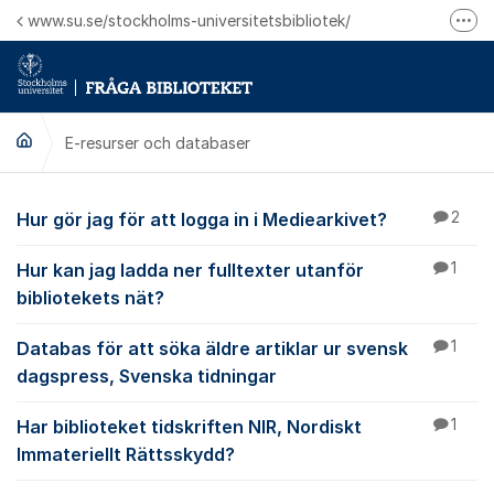
Hoppa till innehåll
www.su.se/stockholms-universitetsbibliotek/
Fler
Logga in på Mitt bibliotekskonto
Ring oss för personliga ärenden
E-resurser och databaser
E-resurser och datab
Hur gör jag för att logga in i Mediearkivet?
2
Hur kan jag ladda ner fulltexter utanför
1
bibliotekets nät?
Databas för att söka äldre artiklar ur svensk
1
dagspress, Svenska tidningar
Har biblioteket tidskriften NIR, Nordiskt
1
Immateriellt Rättsskydd?