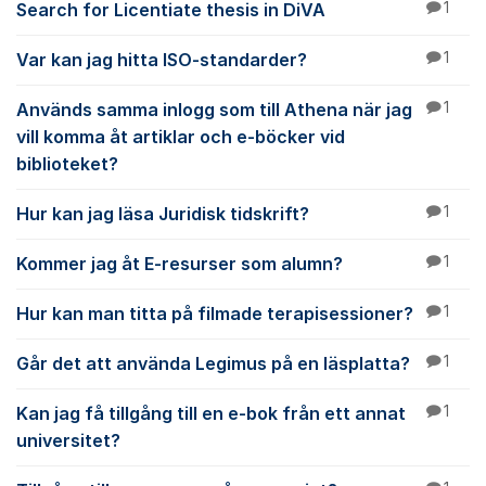
Search for Licentiate thesis in DiVA
1
Var kan jag hitta ISO-standarder?
1
Används samma inlogg som till Athena när jag
1
vill komma åt artiklar och e-böcker vid
biblioteket?
Hur kan jag läsa Juridisk tidskrift?
1
Kommer jag åt E-resurser som alumn?
1
Hur kan man titta på filmade terapisessioner?
1
Går det att använda Legimus på en läsplatta?
1
Kan jag få tillgång till en e-bok från ett annat
1
universitet?