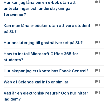
Hur kan jag låna om en e-bok utan att
1
anteckningar och understrykningar
försvinner?
Kan man låna e-böcker utan att vara student
1
på SU?
Hur ansluter jag till gästnätverket på SU?
1
How to install Microsoft Office 365 for
1
students?
Hur skapar jag ett konto hos Ebook Central?
1
Web of Science xml info or similar
1
Vad är en elektronisk resurs? Och hur hittar
1
jag dem?