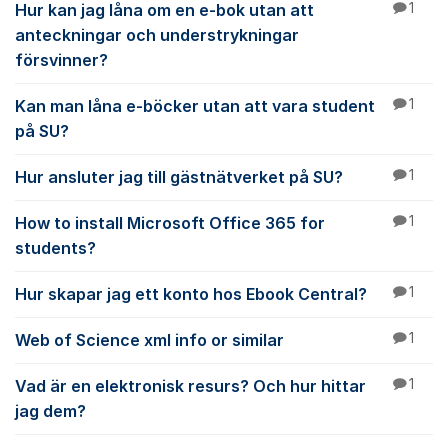
Hur kan jag låna om en e-bok utan att
1
anteckningar och understrykningar
försvinner?
Kan man låna e-böcker utan att vara student
1
på SU?
Hur ansluter jag till gästnätverket på SU?
1
How to install Microsoft Office 365 for
1
students?
Hur skapar jag ett konto hos Ebook Central?
1
Web of Science xml info or similar
1
Vad är en elektronisk resurs? Och hur hittar
1
jag dem?