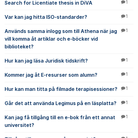
Search for Licentiate thesis in DiVA
1
Var kan jag hitta ISO-standarder?
1
Används samma inlogg som till Athena när jag
1
vill komma åt artiklar och e-böcker vid
biblioteket?
Hur kan jag läsa Juridisk tidskrift?
1
Kommer jag åt E-resurser som alumn?
1
Hur kan man titta på filmade terapisessioner?
1
Går det att använda Legimus på en läsplatta?
1
Kan jag få tillgång till en e-bok från ett annat
1
universitet?