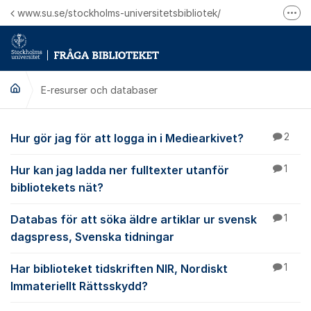
Hoppa till innehåll
www.su.se/stockholms-universitetsbibliotek/
Fler
Logga in på Mitt bibliotekskonto
Ring oss för personliga ärenden
E-resurser och databaser
E-resurser och datab
Hur gör jag för att logga in i Mediearkivet?
2
Hur kan jag ladda ner fulltexter utanför
1
bibliotekets nät?
Databas för att söka äldre artiklar ur svensk
1
dagspress, Svenska tidningar
Har biblioteket tidskriften NIR, Nordiskt
1
Immateriellt Rättsskydd?