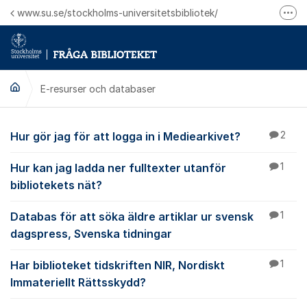
Hoppa till innehåll
www.su.se/stockholms-universitetsbibliotek/
Fler
Logga in på Mitt bibliotekskonto
Ring oss för personliga ärenden
E-resurser och databaser
E-resurser och datab
Hur gör jag för att logga in i Mediearkivet?
2
Hur kan jag ladda ner fulltexter utanför
1
bibliotekets nät?
Databas för att söka äldre artiklar ur svensk
1
dagspress, Svenska tidningar
Har biblioteket tidskriften NIR, Nordiskt
1
Immateriellt Rättsskydd?