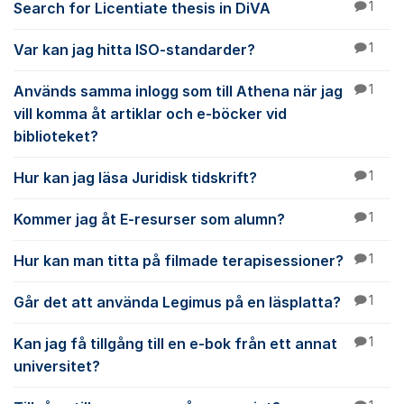
Search for Licentiate thesis in DiVA
1
Var kan jag hitta ISO-standarder?
1
Används samma inlogg som till Athena när jag
1
vill komma åt artiklar och e-böcker vid
biblioteket?
Hur kan jag läsa Juridisk tidskrift?
1
Kommer jag åt E-resurser som alumn?
1
Hur kan man titta på filmade terapisessioner?
1
Går det att använda Legimus på en läsplatta?
1
Kan jag få tillgång till en e-bok från ett annat
1
universitet?