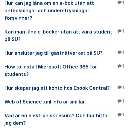
Hur kan jag låna om en e-bok utan att
1
anteckningar och understrykningar
försvinner?
Kan man låna e-böcker utan att vara student
1
på SU?
Hur ansluter jag till gästnätverket på SU?
1
How to install Microsoft Office 365 for
1
students?
Hur skapar jag ett konto hos Ebook Central?
1
Web of Science xml info or similar
1
Vad är en elektronisk resurs? Och hur hittar
1
jag dem?