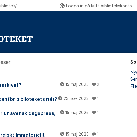
bliotek/
Logga in på Mitt bibliotekskonto
baser
So
Ny
Sen
ch databaser
iearkivet?
15 maj 2025
2
Fl
tanför bibliotekets nät?
23 nov 2023
1
ar ur svensk dagspress,
15 maj 2025
1
ordiskt Immateriellt
15 maj 2025
1