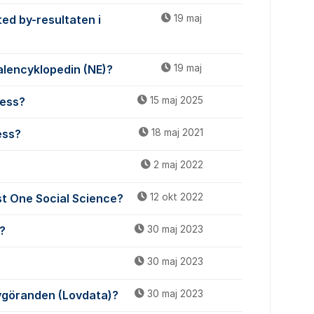
ted by-resultaten i
19 maj
onalencyklopedin (NE)?
19 maj
cess?
15 maj 2025
ess?
18 maj 2021
2 maj 2022
st One Social Science?
12 okt 2022
o?
30 maj 2023
30 maj 2023
vgöranden (Lovdata)?
30 maj 2023