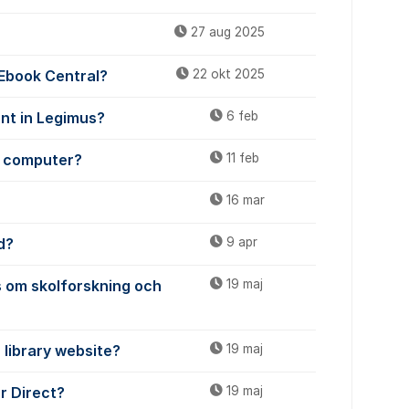
27 aug 2025
 Ebook Central?
22 okt 2025
unt in Legimus?
6 feb
y computer?
11 feb
16 mar
d?
9 apr
 om skolforskning och
19 maj
 library website?
19 maj
ar Direct?
19 maj