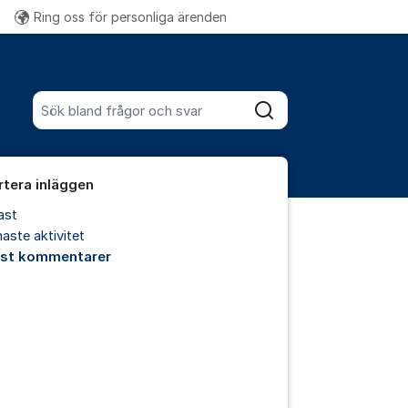
Ring oss för personliga ärenden
Fler supportlänkar
Sök bland alla inlägg
Sök
rtera inläggen
ast
aste aktivitet
est kommentarer