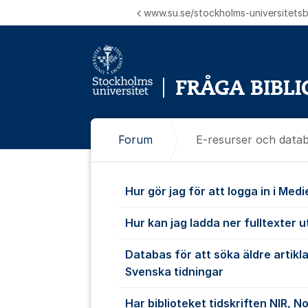
Hoppa till innehåll
www.su.se/stockholms-universitetsbi
Forum
E-resurser och data
E-resurser o
Hur gör jag för att logga in i Med
Hur kan jag ladda ner fulltexter u
Databas för att söka äldre artikl
Svenska tidningar
Har biblioteket tidskriften NIR, N