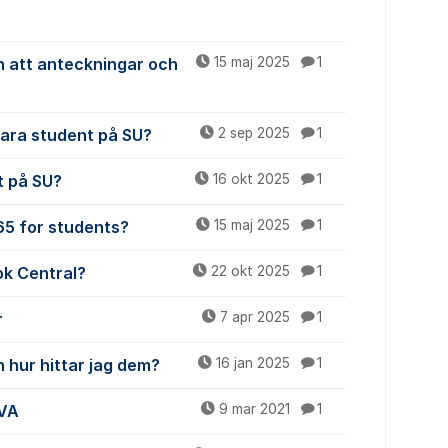
n att anteckningar och
15 maj 2025
1
vara student på SU?
2 sep 2025
1
t på SU?
16 okt 2025
1
365 for students?
15 maj 2025
1
ok Central?
22 okt 2025
1
r
7 apr 2025
1
 hur hittar jag dem?
16 jan 2025
1
iVA
9 mar 2021
1