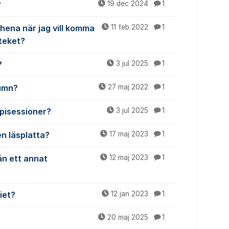
?
19 dec 2024
1
hena när jag vill komma
11 feb 2022
1
oteket?
?
3 jul 2025
1
lumn?
27 maj 2022
1
apisessioner?
3 jul 2025
1
n läsplatta?
17 maj 2023
1
rån ett annat
12 maj 2023
1
iet?
12 jan 2023
1
20 maj 2025
1