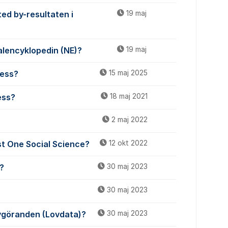
ted by-resultaten i
19 maj
onalencyklopedin (NE)?
19 maj
cess?
15 maj 2025
ess?
18 maj 2021
2 maj 2022
st One Social Science?
12 okt 2022
o?
30 maj 2023
30 maj 2023
vgöranden (Lovdata)?
30 maj 2023