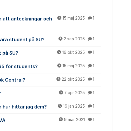
n att anteckningar och
15 maj 2025
1
vara student på SU?
2 sep 2025
1
t på SU?
16 okt 2025
1
365 for students?
15 maj 2025
1
ok Central?
22 okt 2025
1
r
7 apr 2025
1
 hur hittar jag dem?
16 jan 2025
1
iVA
9 mar 2021
1