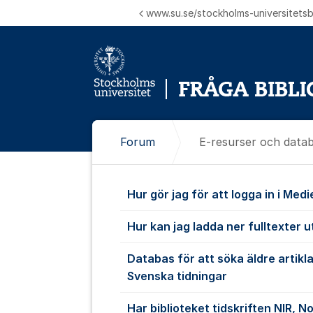
Hoppa till innehåll
www.su.se/stockholms-universitetsbi
Forum
E-resurser och data
E-resurser o
Hur gör jag för att logga in i Med
Hur kan jag ladda ner fulltexter u
Databas för att söka äldre artikl
Svenska tidningar
Har biblioteket tidskriften NIR, N