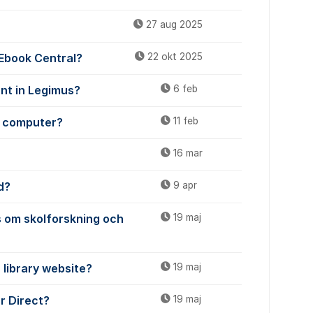
27 aug 2025
 Ebook Central?
22 okt 2025
unt in Legimus?
6 feb
y computer?
11 feb
16 mar
d?
9 apr
 om skolforskning och
19 maj
 library website?
19 maj
ar Direct?
19 maj