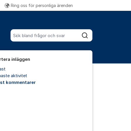
Ring oss för personliga ärenden
Fler supportlänkar
Sök bland alla inlägg
Sök
rtera inläggen
ast
aste aktivitet
est kommentarer