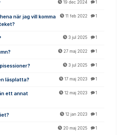
?
19 dec 2024
1
hena när jag vill komma
11 feb 2022
1
oteket?
?
3 jul 2025
1
lumn?
27 maj 2022
1
apisessioner?
3 jul 2025
1
n läsplatta?
17 maj 2023
1
rån ett annat
12 maj 2023
1
iet?
12 jan 2023
1
20 maj 2025
1