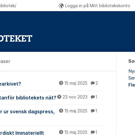
bliotek/
Logga in på Mitt bibliotekskonto
baser
So
Ny
Sen
ch databaser
iearkivet?
15 maj 2025
2
Fl
tanför bibliotekets nät?
23 nov 2023
1
ar ur svensk dagspress,
15 maj 2025
1
ordiskt Immateriellt
15 maj 2025
1