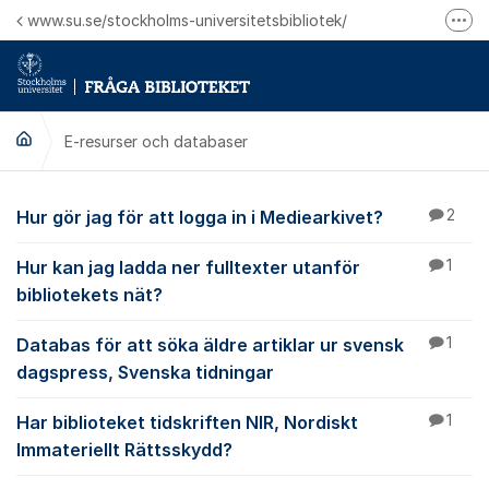
Hoppa till innehåll
www.su.se/stockholms-universitetsbibliotek/
Fler
Logga in på Mitt bibliotekskonto
Ring oss för personliga ärenden
E-resurser och databaser
E-resurser och datab
Hur gör jag för att logga in i Mediearkivet?
2
Hur kan jag ladda ner fulltexter utanför
1
bibliotekets nät?
Databas för att söka äldre artiklar ur svensk
1
dagspress, Svenska tidningar
Har biblioteket tidskriften NIR, Nordiskt
1
Immateriellt Rättsskydd?