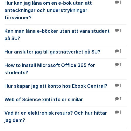
Hur kan jag låna om en e-bok utan att
1
anteckningar och understrykningar
försvinner?
Kan man låna e-böcker utan att vara student
1
på SU?
Hur ansluter jag till gästnätverket på SU?
1
How to install Microsoft Office 365 for
1
students?
Hur skapar jag ett konto hos Ebook Central?
1
Web of Science xml info or similar
1
Vad är en elektronisk resurs? Och hur hittar
1
jag dem?