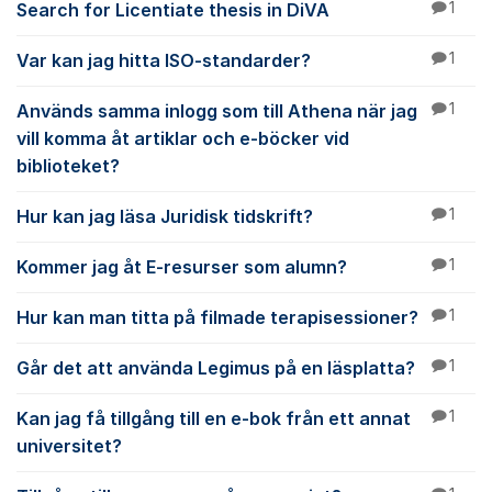
Search for Licentiate thesis in DiVA
1
Var kan jag hitta ISO-standarder?
1
Används samma inlogg som till Athena när jag
1
vill komma åt artiklar och e-böcker vid
biblioteket?
Hur kan jag läsa Juridisk tidskrift?
1
Kommer jag åt E-resurser som alumn?
1
Hur kan man titta på filmade terapisessioner?
1
Går det att använda Legimus på en läsplatta?
1
Kan jag få tillgång till en e-bok från ett annat
1
universitet?